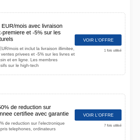
 EUR/mois avec livraison
t-premiere et -5% sur les
turels
VOIR L'OFFRE
/mois et inclut la livraison illimitee,
1 fois utilisé
entes privees et -5% sur les livres et
asin et en ligne. Les membres
sifs sur le high-tech
50% de reduction sur
onnee certifiee avec garantie
VOIR L'OFFRE
% de reduction sur l'electronique
7 fois utilisé
mpris telephones, ordinateurs