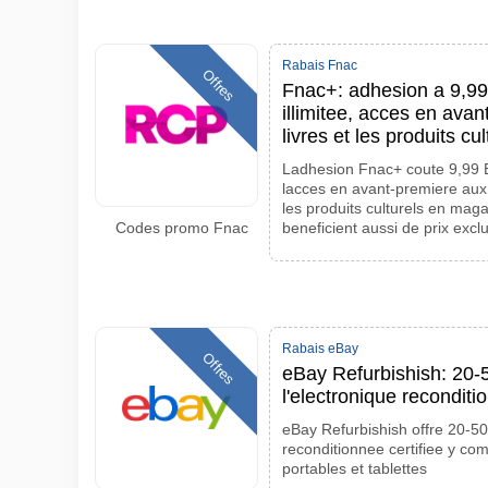
Rabais Fnac
Offres
Fnac+: adhesion a 9,99
illimitee, acces en avan
livres et les produits cul
Ladhesion Fnac+ coute 9,99 EUR
lacces en avant-premiere aux v
les produits culturels en mag
Codes promo Fnac
beneficient aussi de prix exclu
Rabais eBay
Offres
eBay Refurbishish: 20-
l'electronique reconditi
eBay Refurbishish offre 20-50
reconditionnee certifiee y co
portables et tablettes