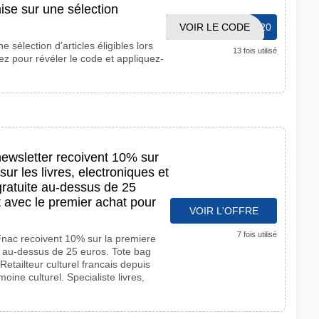
se sur une sélection
CHARLOTTESHOP20
VOIR LE CODE
e sélection d'articles éligibles lors
13 fois utilisé
ez pour révéler le code et appliquez-
newsletter recoivent 10% sur
r les livres, electroniques et
gratuite au-dessus de 25
t avec le premier achat pour
VOIR L'OFFRE
7 fois utilisé
Fnac recoivent 10% sur la premiere
 au-dessus de 25 euros. Tote bag
Retailteur culturel francais depuis
oine culturel. Specialiste livres,