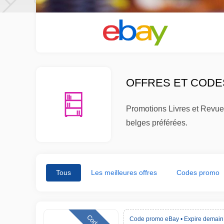
OFFRES ET CODES
Promotions Livres et Revues
belges préférées.
Tous
Les meilleures offres
Codes promo
Code promo eBay •
Expire demain