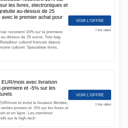
r les livres, electroniques et
gratuite au-dessus de 25
t avec le premier achat pour
VOIR L'OFFRE
7 fois utilisé
Fnac recoivent 10% sur la premiere
 au-dessus de 25 euros. Tote bag
Retailteur culturel francais depuis
oine culturel. Specialiste livres,
 EUR/mois avec livraison
t-premiere et -5% sur les
turels
VOIR L'OFFRE
/mois et inclut la livraison illimitee,
1 fois utilisé
entes privees et -5% sur les livres et
asin et en ligne. Les membres
sifs sur le high-tech