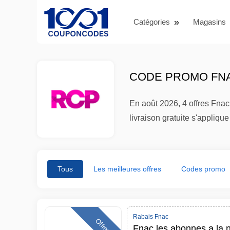
Catégories
Magasins
CODE PROMO FNAC
En août 2026, 4 offres Fnac 
livraison gratuite s'appli
Tous
Les meilleures offres
Codes promo
Rabais Fnac
Offres
Fnac les abonnes a la 