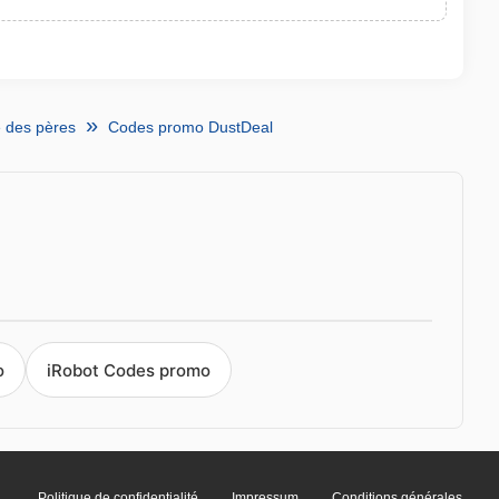
 des pères
Codes promo DustDeal
o
iRobot Codes promo
Politique de confidentialité
Impressum
Conditions générales